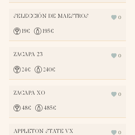
SELECCIÓN DE MAESTROS
0
19
€
195
€
ZACAPA 23
0
24
€
240
€
ZACAPA XO
0
48
€
485
€
APPLETON STATE VX
0