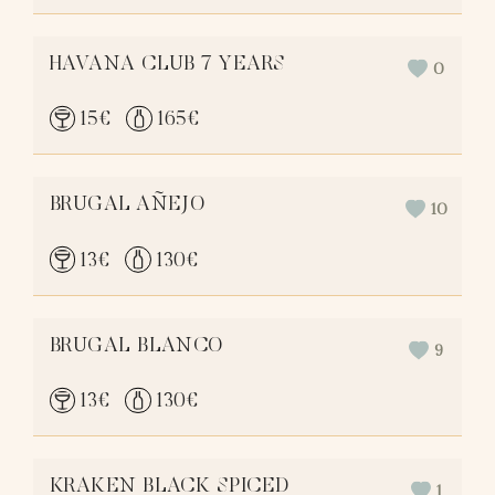
HAVANA CLUB 7 YEARS
0
15
€
165
€
BRUGAL AÑEJO
10
13
€
130
€
BRUGAL BLANCO
9
13
€
130
€
KRAKEN BLACK SPICED
1