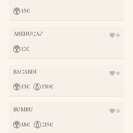
15
€
AREHUCAS
0
12
€
BACARDI
0
13
€
130
€
BUMBU
0
18
€
215
€