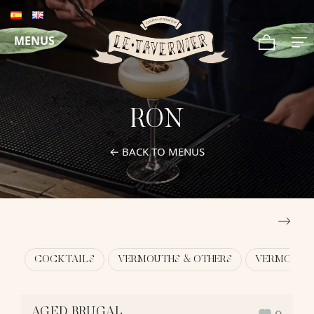
MENUS
RON
← BACK TO MENUS
COCKTAILS
VERMOUTHS & OTHERS
VERMOUTHS
AGED BRUGAL