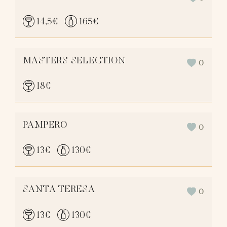
14,5
€
165
€
MASTERS SELECTION
0
18
€
PAMPERO
0
13
€
130
€
SANTA TERESA
0
13
€
130
€