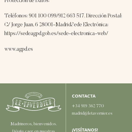
Protección de Datos:
Teléfonos: 901 100 099/912 663 517. Dirección Postal:
C/ Jorge Juan, 6 28001-MadridSede Electrónica:
https://sedeagpd.gob.es/sede-electronica-web/
www.agpd.es
CONTACTA
+34 919 362 770
madrid@letavernier.es
Madrineros, bienvenidos.
¡VISÍTANOS!
Déjate caer en nuestras