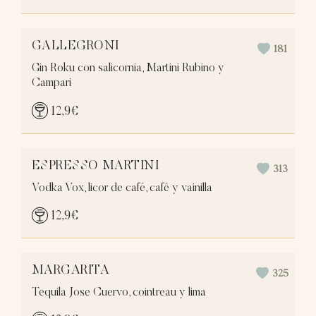
GALLEGRONI
181
Gin Roku con salicornia, Martini Rubino y
Campari
12,9
€
ESPRESSO MARTINI
313
Vodka Vox, licor de café, café y vainilla
12,9
€
MARGARITA
325
Tequila Jose Cuervo, cointreau y lima