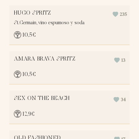
HUGO SPRITZ
235
St.Germain, vino espumoso y soda
10,5
€
AMARA BRAVA SPRITZ
13
10,5
€
SEX ON THE BEACH
34
12,9
€
OLD FASHIONED