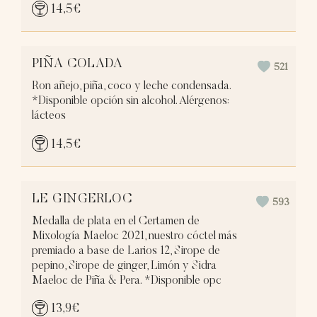
14,5
€
PIÑA COLADA
521
Ron añejo, piña, coco y leche condensada.
*Disponible opción sin alcohol. Alérgenos:
lácteos
14,5
€
LE GINGERLOC
593
Medalla de plata en el Certamen de
Mixología Maeloc 2021, nuestro cóctel más
premiado a base de Larios 12, Sirope de
pepino, Sirope de ginger, Limón y Sidra
Maeloc de Piña & Pera. *Disponible opc
13,9
€