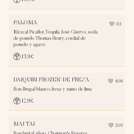
10,5
€
PALOMA
113
Mezcal Picaflor, Tequila José Cuervo, soda
de pomelo Thomas Henry, cordial de
pomelo y agave
13,9
€
DAIQUIRI FROZEN DE FRESA
408
Ron Brugal blanco, fresa y zumo de lima
12,9
€
MAI TAI
209
Ron brutal añejo, Chairman's Reserve