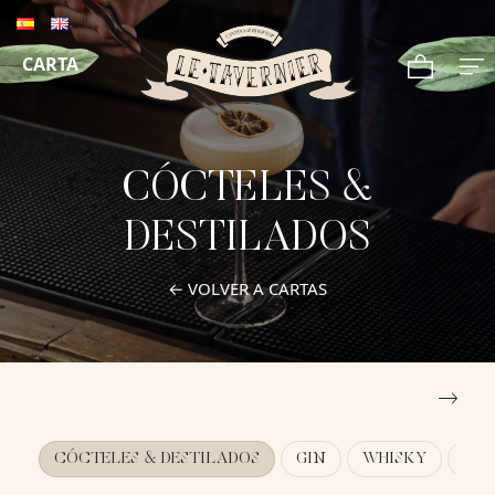
CARTA
CÓCTELES &
DESTILADOS
← VOLVER A CARTAS
CÓCTELES & DESTILADOS
GIN
WHISKY
TEQ