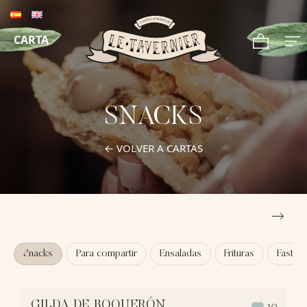
CARTA
SNACKS
← VOLVER A CARTAS
Snacks
Para compartir
Ensaladas
Frituras
Fast g
GILDA DE BOQUERÓN