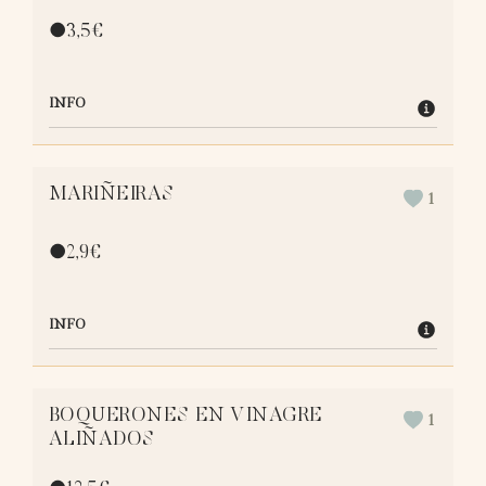
●
3,5
€
INFO
MARIÑEIRAS
1
●
2,9
€
INFO
BOQUERONES EN VINAGRE
1
ALIÑADOS