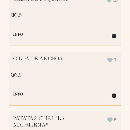
10
○
3,5
1
INFO
GILDA DE ANCHOA
7
○
3,9
1
INFO
PATATAS CHIPS "LA
5
MADRILEÑA"