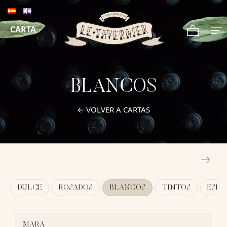
CARTA
BLANCOS
← VOLVER A CARTAS
DULCE
ROSADOS
BLANCOS
TINTOS
ESPU
MARA